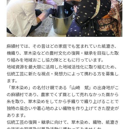
麻績村では、その昔はどの家庭でも営まれていた紙漉き、
機織り、草木染などの農村文化の復興・継承を目指した取
り組みを地域おこし協力隊とともに行っています。
地域資源を最大限に活用した地域活性化に取り組むため、
伝統工芸に新たな視点・発想力によって携わる方を募集し
ます。
「草木染め」の名付け親である「山崎 斌」の出身地がこ
の麻績村であり、農家でくず繭として売れなかった繭から
糸を取り、草木染めをしてから手織りで織り上げることで
独特の風合いや着心地のよい織物を作り上げてきた歴史が
あります。
伝統工芸の復興・継承に向けて、草木染め、織物、紙漉き
の技術の習得及び普及活動に携わってみませんか。