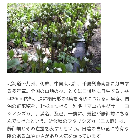
北海道～九州、朝鮮、中国東北部、千島列島南部に分布す
る多年草。全国の山地の林、とくに日陰地に自生する。茎
は20cm内外、頂に楕円形の4葉を輪状につける。早春、白
色の細花穂を、1～2本つける。別名「マユハキグサ」「ヨ
シノシズカ」。漢名、及己。一説に、義経が静御前にちな
んでつけたという。近似種のフタリシズカ（二人静）は、
静御前とその亡霊を表すともいう。日陰の白い花に特有な
陰のある華やかさがあり人気を誘っています。