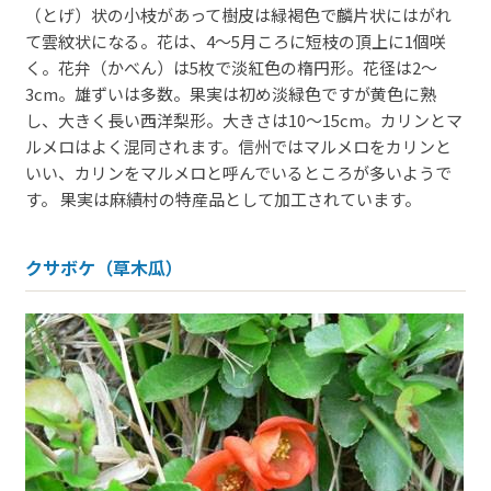
（とげ）状の小枝があって樹皮は緑褐色で麟片状にはがれ
て雲紋状になる。花は、4～5月ころに短枝の頂上に1個咲
く。花弁（かべん）は5枚で淡紅色の楕円形。花径は2～
3cm。雄ずいは多数。果実は初め淡緑色ですが黄色に熟
し、大きく長い西洋梨形。大きさは10～15cm。カリンとマ
ルメロはよく混同されます。信州ではマルメロをカリンと
いい、カリンをマルメロと呼んでいるところが多いようで
す。 果実は麻績村の特産品として加工されています。
クサボケ（草木瓜）