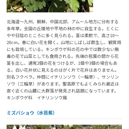
北海道～九州、朝鮮、中国北部、アムール地方に分布する
多年草。全国の丘陵地や平地の林の中に自生する。とくに
やや日陰のところに多く見られる。茎は柔軟で、高さ10～
20cm。春に白い花を開く。山地にしばしば群生し、観賞用
にも栽培している。キンポウゲ科の花の中では数少ない無
毒の花で山菜としても食用される。先端の苞葉の間から花
茎を出し、通常2個の花をつけるが、1個や3個の場合もあ
る。白い花弁状に見えるのはがく片で花弁はありません。
別名フクベラ。仲間にイチリンソウ（一輪草）、サンリン
ソウ（三輪草）があります。聖高原でもよくみられ最近は
直ぐ近くの山麓に大群落が発見され話題になっています。
キンポウゲ科 イチリンソウ属
ミズバショウ（水芭蕉）