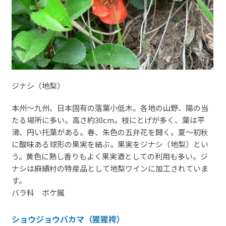
ジナシ（地梨）
本州～九州、日本固有の落葉小低木。各地の山野、陽の当
たる場所に多い。高さ約30cm。枝にとげが多く、葉は平
滑、円い托葉がある。春、朱色の五弁花を開く。夏～初秋
に酸味ある球形の果実を結ぶ。果実をジナシ（地梨）とい
う。黄色に熟し香りもよく果実酒としての利用も多い。ジ
ナシは麻績村の特産品として地梨ワインに加工されていま
す。
バラ科 ボケ属
ショウジョウバカマ（猩猩袴）