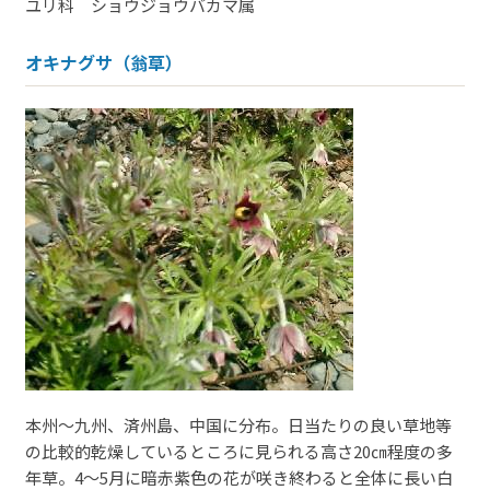
ユリ科 ショウジョウバカマ属
オキナグサ（翁草）
本州～九州、済州島、中国に分布。日当たりの良い草地等
の比較的乾燥しているところに見られる高さ20㎝程度の多
年草。4～5月に暗赤紫色の花が咲き終わると全体に長い白