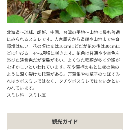
北海道～琉球、朝鮮、中国、台湾の平地～山地に最も普通
にみられるスミレです。人家周辺から道端や山地まで生育
環境は広い。花の頃は丈は10cmほどだが花の後は30cmほ
どに伸びる。4～6月頃に咲きます。花色は普通やや空色を
帯びた淡紫色だが変異が多い。よく似た種類が多く分類が
むずかしいといわれています。花や葉柄のもとに櫛の歯の
ように深く裂けた托葉がある。万葉集や枕草子のつぼすみ
れはツボスミレではなく、タチツボスミレではないかとい
われています。
スミレ科 スミレ属
観光ガイド