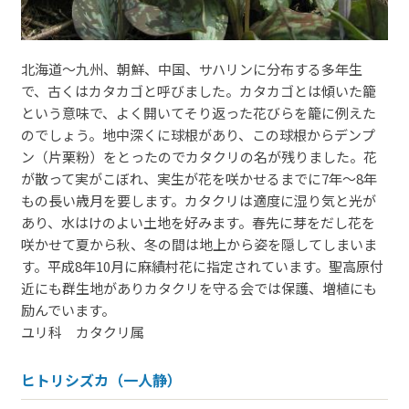
北海道～九州、朝鮮、中国、サハリンに分布する多年生
で、古くはカタカゴと呼びました。カタカゴとは傾いた籠
という意味で、よく開いてそり返った花びらを籠に例えた
のでしょう。地中深くに球根があり、この球根からデンプ
ン（片栗粉）をとったのでカタクリの名が残りました。花
が散って実がこぼれ、実生が花を咲かせるまでに7年～8年
もの長い歳月を要します。カタクリは適度に湿り気と光が
あり、水はけのよい土地を好みます。春先に芽をだし花を
咲かせて夏から秋、冬の間は地上から姿を隠してしまいま
す。平成8年10月に麻績村花に指定されています。聖高原付
近にも群生地がありカタクリを守る会では保護、増植にも
励んでいます。
ユリ科 カタクリ属
ヒトリシズカ（一人静）