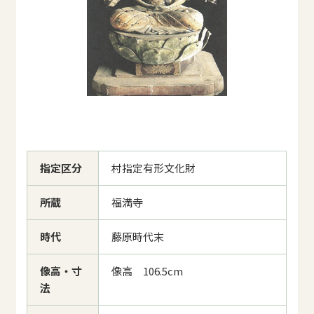
指定区分
村指定有形文化財
所蔵
福満寺
時代
藤原時代末
像高・寸
像高 106.5cm
法