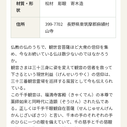
材質・形
桧材 彫眼 寄木造
状
住所
399-7702 長野県東筑摩郡麻績村
山寺
仏教の仏のうちで、観世音菩薩ほど大衆の信仰を集
め、今なお続いている仏は数少ないのではなかろう
か。
観音さまは三十三身に姿を変えて観音の信者を救って
下さるという現世利益（げんせいりやく）の信仰は、
三十三番観音霊場を巡拝する風習として今も伝えられ
ている。
この千手観音は、福満寺客殿（きゃくでん）の本尊で
薬師如来と同時代に造顕（ぞうけん）された仏であ
る。正しくは千手千眼観自在菩薩（せんじゅせんげん
かんじざいぼさつ）と言い、千本の手のそれぞれの手
のひらに一つの眼を備えていて、千の慈手と千の慈眼