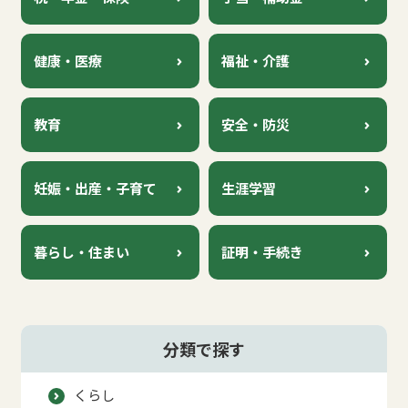
健康
令和8年度 麻績村国保特定健診のおしらせ
健康・医療
福祉・介護
2026年05月27日
健康
令和8年度 麻績村若者健診のおしらせ
教育
安全・防災
2026年05月27日
健康
令和8年度 麻績村すこやか後期高齢者健診のお
妊娠・出産・子育て
生涯学習
しらせ
2026年05月19日
証明・手続き
暮らし・住まい
証明・手続き
届出
分類で探す
くらし