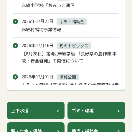
麻績小学校「おみっこ通信」
2026年07月21日
手当・補助金
麻績村補助事業情報
2026年07月16日
旬のトピックス
【8月28日】第4回麻績学級 『長野県の農作業 事
故・安全啓発』の開催について
2026年07月01日
情報公開
ふるさと麻績村応援寄付金に係る公金事務取扱者
及び指定納付受託者の指定について
2026年06月09日
情報公開
上下水道
ゴミ・環境
麻績村総合教育会議について
税・年金・保険
手当・補助金
2026年05月27日