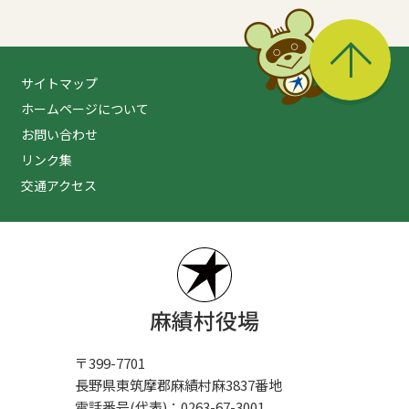
る
サイトマップ
ホームページについて
お問い合わせ
リンク集
交通アクセス
麻績村役場
〒399-7701
長野県東筑摩郡麻績村麻3837番地
電話番号(代表)：0263-67-3001