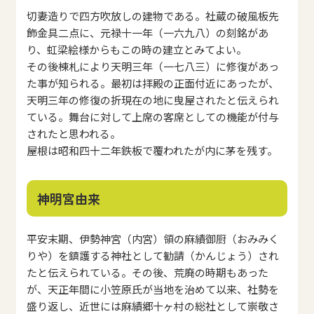
切妻造りで四方吹放しの建物である。社蔵の破風板先
飾金具二点に、元禄十一年（一六九八）の刻銘があ
り、虹梁絵様からもこの時の建立とみてよい。
その後棟札により天明三年（一七八三）に修復があっ
た事が知られる。最初は拝殿の正面付近にあったが、
天明三年の修復の折現在の地に曳屋されたと伝えられ
ている。舞台に対して上席の客席としての機能が付与
されたと思われる。
屋根は昭和四十二年鉄板で覆われたが内に茅を残す。
神明宮由来
平安末期、伊勢神宮（内宮）領の麻績御厨（おみみく
りや）を鎮護する神社として勧請（かんじょう）され
たと伝えられている。その後、荒廃の時期もあった
が、天正年間に小笠原氏が当地を治めて以来、社勢を
盛り返し、近世には麻績郷十ヶ村の総社として崇敬さ