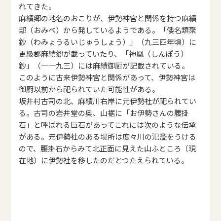
れてきた。
麻績郷の地名のおこりが、伊勢神宮と関係を持つ麻績
部（おみべ）から発しているようである。「倭名類聚
鈔（わみょうるいじゅうしょう）」（九三四年頃）に
更級郡麻績郷が載っていたり、「神凰（しんぽう）
鈔」（一一九三）には麻績御厨が記載されている。
このように古来伊勢神宮と関係があって、伊勢神宮は
御厨以前から祀られていた可能性がある。
坂井村古司の北、麻績川右岸に元伊勢社が祀られてい
る。古司の岩井堂の奥、山裾に「お伊勢さんの腰掛
石」と呼ばれる巨石があってこれには次のような伝承
がある。元伊勢社のある場所は度々川の氾濫をうける
ので、腰掛石からみて北正面に見えた山ふところ（現
在地）に伊勢社を移したのだとつたえられている。