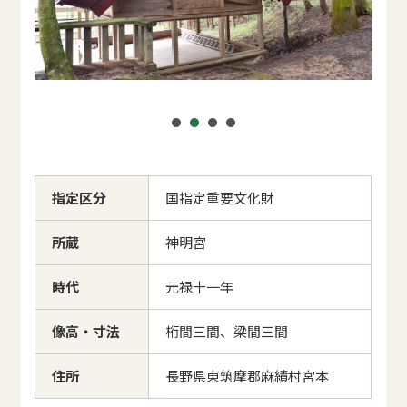
指定区分
国指定重要文化財
所蔵
神明宮
時代
元禄十一年
像高・寸法
桁間三間、梁間三間
住所
長野県東筑摩郡麻績村宮本