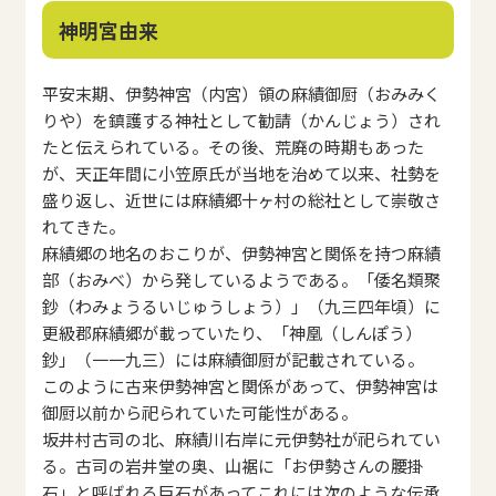
神明宮由来
平安末期、伊勢神宮（内宮）領の麻績御厨（おみみく
りや）を鎮護する神社として勧請（かんじょう）され
たと伝えられている。その後、荒廃の時期もあった
が、天正年間に小笠原氏が当地を治めて以来、社勢を
盛り返し、近世には麻績郷十ヶ村の総社として崇敬さ
れてきた。
麻績郷の地名のおこりが、伊勢神宮と関係を持つ麻績
部（おみべ）から発しているようである。「倭名類聚
鈔（わみょうるいじゅうしょう）」（九三四年頃）に
更級郡麻績郷が載っていたり、「神凰（しんぽう）
鈔」（一一九三）には麻績御厨が記載されている。
このように古来伊勢神宮と関係があって、伊勢神宮は
御厨以前から祀られていた可能性がある。
坂井村古司の北、麻績川右岸に元伊勢社が祀られてい
る。古司の岩井堂の奥、山裾に「お伊勢さんの腰掛
石」と呼ばれる巨石があってこれには次のような伝承