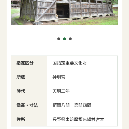
指定区分
国指定重要文化財
所蔵
神明宮
時代
天明三年
像高・寸法
桁間八間 梁間四間
住所
長野県東筑摩郡麻績村宮本