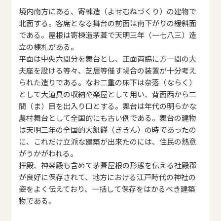
境内南方にある、寄棟造（よせむねづくり）の建物で
北面する。客席となる舞台の前面は南下がりの緩斜面
である。屋根は寄棟造茅葺で天明三年（一七八三）造
立の棟札がある。
平面は中央六間分を舞台とし、正面両脇に方一間の大
夫座を設ける等々、芝居等催す場合の装置が十分考え
られた造りである。なお二重の床下は奈落（ならく）
として大道具の収納や楽屋として用い、背面西から二
間（ま）目を出入り口とする。舞台は年代の明らかな
農村舞台として全国的にも古い例である。舞台の建物
は天明三年の全国的大飢饉（ききん）の時であったの
に、これだけ立派な建築が出来たのには、住民の熱意
がうかがわれる。
拝殿、神楽殿も含めて茅葺屋根の形態を伝える社殿郡
が良好に保存されて、地方における江戸時代の神社の
姿をよく伝えており、一括して保存をはかるべき建築
物である。