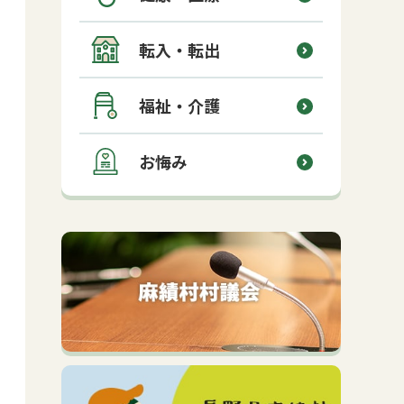
転入・転出
福祉・介護
お悔み