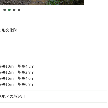
有形文化財
長10ｍ 堤高4.2ｍ
長12ｍ 堤高3.8ｍ
長16ｍ 堤高4.0ｍ
長15ｍ 堤高6.8ｍ
尾地区の芦沢川