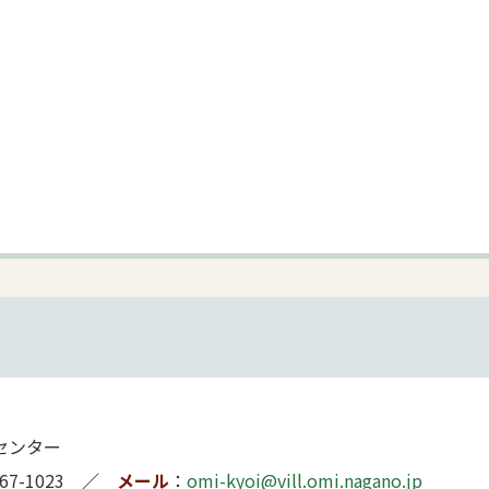
センター
67-1023
メール
omi-kyoi@vill.omi.nagano.jp