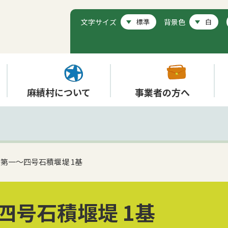
文字サイズ
背景色
麻績村について
事業者の方へ
第一～四号石積堰堤 1基
四号石積堰堤 1基