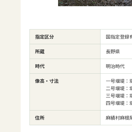
指定区分
国指定登録
所蔵
長野県
時代
明治時代
像高・寸法
一号堰堤：堤
二号堰堤：堤
三号堰堤：堤
四号堰堤：堤
住所
麻績村麻根