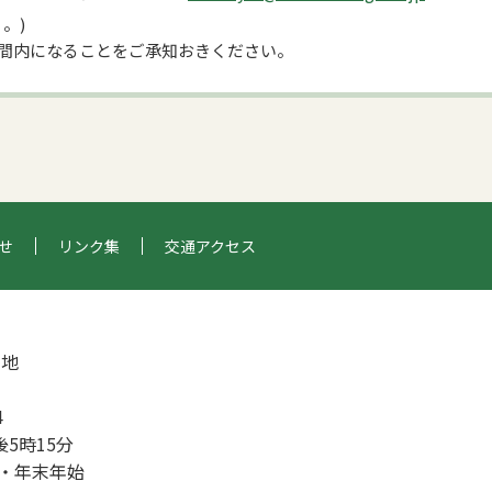
。)
時間内になることをご承知おきください。
このページの先頭へ戻る
せ
リンク集
交通アクセス
番地
4
5時15分
・年末年始