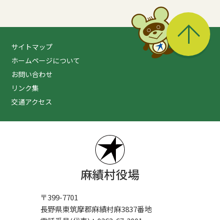
る
サイトマップ
ホームページについて
お問い合わせ
リンク集
交通アクセス
麻績村役場
〒399-7701
長野県東筑摩郡麻績村麻3837番地