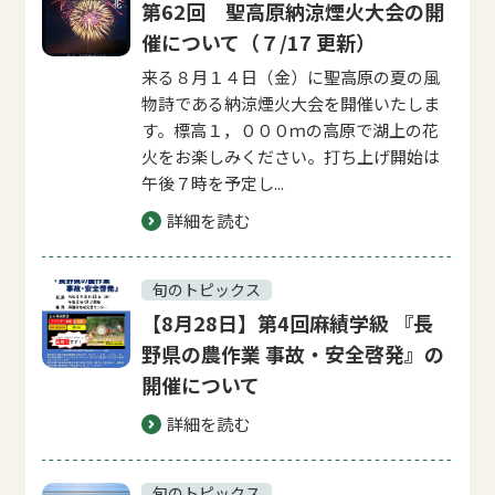
第62回 聖高原納涼煙火大会の開
催について（７/17 更新）
来る８月１４日（金）に聖高原の夏の風
物詩である納涼煙火大会を開催いたしま
す。標高１，０００ｍの高原で湖上の花
火をお楽しみください。打ち上げ開始は
午後７時を予定し...
詳細を読む
旬のトピックス
【8月28日】第4回麻績学級 『長
野県の農作業 事故・安全啓発』の
開催について
詳細を読む
旬のトピックス