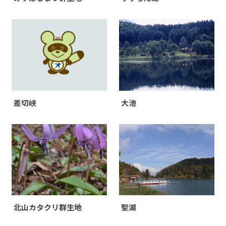
差切峡
大池
北山カタクリ群生地
聖湖