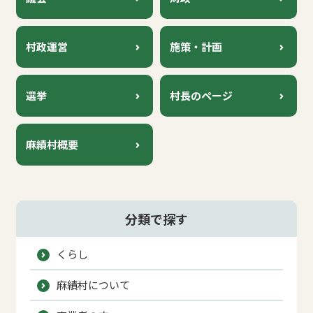
及び指定納付受託者の指定について
2026年06月29日
情報公開
村政運営
施策・計画
物価高騰対応重点支援地方創生臨時交付金に係る
実施計画について
選挙
村長のページ
2026年06月09日
村政運営
令和９年度採用 （第２回）麻績村役場職員保育
麻績村概要
士採用試験実施について
2026年06月09日
村政運営
令和９年度採用 麻績村役場職員一般事務（社会
分類で探す
人経験者）採用試験実施について
くらし
麻績村について