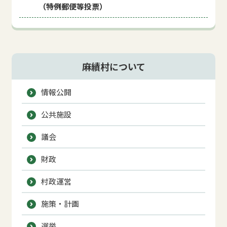
（特例郵便等投票）
麻績村について
情報公開
公共施設
議会
財政
村政運営
施策・計画
選挙