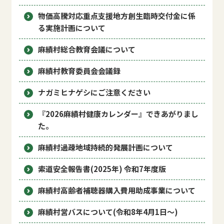
物価高騰対応重点支援地方創生臨時交付金に係
る実施計画について
麻績村総合教育会議について
麻績村教育委員会会議録
ナガミヒナゲシにご注意ください
『2026麻績村健康カレンダー』できあがりまし
た。
麻績村過疎地域持続的発展計画について
索道安全報告書(2025年) 令和7年度版
麻績村高齢者補聴器購入費用助成事業について
麻績村営バスについて(令和8年4月1日〜)