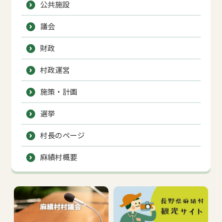
公共施設
議会
財政
村政運営
施策・計画
選挙
村長のページ
麻績村概要